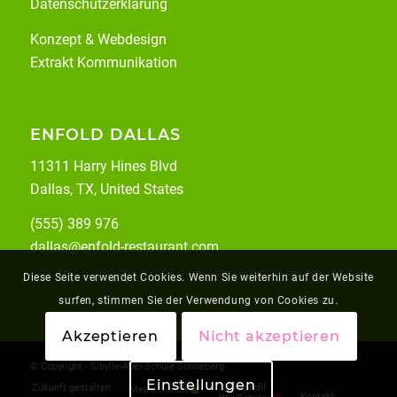
Datenschutzerklärung
Konzept & Webdesign
Extrakt Kommunikation
ENFOLD DALLAS
11311 Harry Hines Blvd
Dallas, TX, United States
(555) 389 976
dallas@enfold-restaurant.com
Diese Seite verwendet Cookies. Wenn Sie weiterhin auf der Website
surfen, stimmen Sie der Verwendung von Cookies zu.
Akzeptieren
Nicht akzeptieren
© Copyright - Sibylle-Abel-Schule Sonneberg
Einstellungen
Zukunft gestalten
Schulprofil
Meine Schule
Kontakt