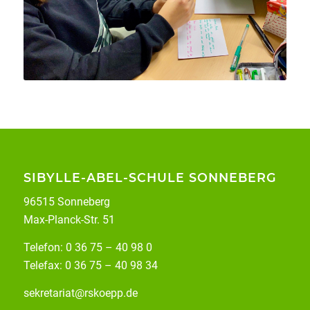
SIBYLLE-ABEL-SCHULE SONNEBERG
96515 Sonneberg
Max-Planck-Str. 51
Telefon: 0 36 75 – 40 98 0
Telefax: 0 36 75 – 40 98 34
sekretariat@rskoepp.de