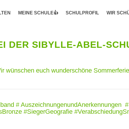
LTEN
MEINE SCHULE👍
SCHULPROFIL
WIR SCH
I DER SIBYLLE-ABEL-SC
ir wünschen euch wunderschöne Sommerferie
ulband # AuszeichnungenundAnerkennungen #S
tusBronze #SiegerGeografie #VerabschiedungS