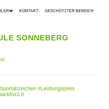
ÜLER❤️
KONTAKT
GESCHÜTZTER BEREICH
HULE SONNEBERG
n!
portabzeichen #Leistungspreis
nackfox2.0