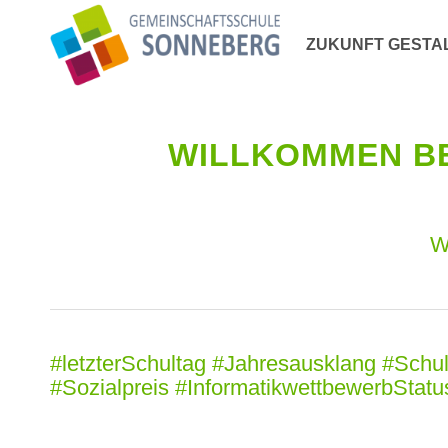
ZUKUNFT GESTA
WILLKOMMEN BE
W
#letzterSchultag #Jahresausklang #Sch
#Sozialpreis #InformatikwettbewerbSta