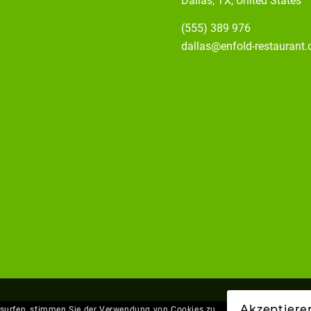
Dallas, TX, United States
(555) 389 976
dallas@enfold-restaurant
Akzeptiere
e surfen, stimmen Sie der Verwendung von Cookies zu.