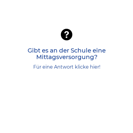
Ja, es gibt eine Mittagsversorgung. Die
Schule erhält ihr Essen von der
Schulküche Wolkenrasen.
Die gesamte Abwicklung der
Gibt es an der Schule eine
Essenbestellung erfolgt direkt über die
Mittagsversorgung?
Schulküche.
Für eine Antwort klicke hier!
Schulküche Wolkenrasen
Kontakt:
GmbH