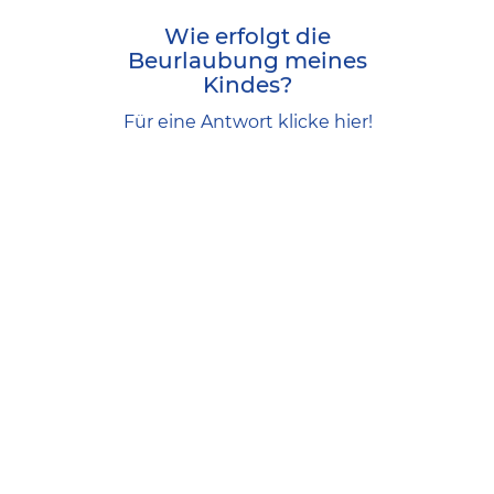
Einen Antrag auf Beurlaubung Ihres
Wie erfolgt die
Kindes erhalten Sie über den
Beurlaubung meines
Klassenleiter. Geben Sie diesen
Kindes?
ausgefüllt an den Klassenleiter zurück.
Für eine Antwort klicke hier!
Gesetzliche Grundlage