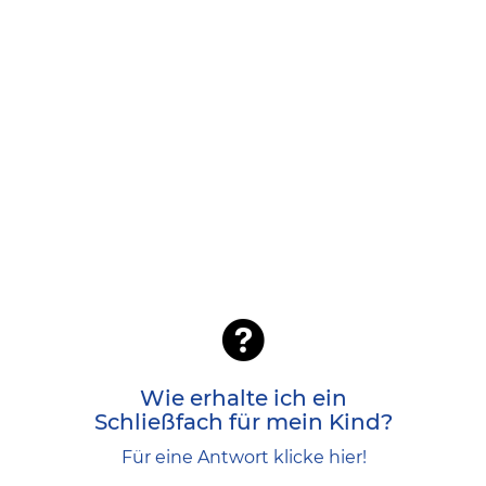
Schließfächer für alle Schüler.
Für jeden Schüler besteht die
Möglichkeit ein Schließfach zu mieten.
Sie erhalten Vertragsformulare über das
Wie erhalte ich ein
Sekretariat oder den Klassenleiter. Die
Schließfach für mein Kind?
Schule hat einen Vertrag mit der Firma
Für eine Antwort klicke hier!
AstraDirect. Sie schließen Ihren Vertrag