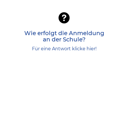
Diesem ist das letzte Zeugnis
beizufügen.
Erst wenn Sie eine schriftliche Zusage
Wie erfolgt die Anmeldung
erhalten haben, ist Ihr Kind Schüler
an der Schule?
unserer Schule.
Für eine Antwort klicke hier!
Antrag auf Ausstellung eines
Schülerfahrausweises
Informationspflicht Art. 13 DSGVO-
Muster_Schulen
Schüleranmeldung